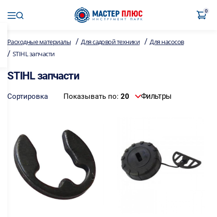
0
/
/
Расходные материалы
Для садовой техники
Для насосов
/
STIHL запчасти
STIHL запчасти
Фильтры
Сортировка
Показывать по:
20