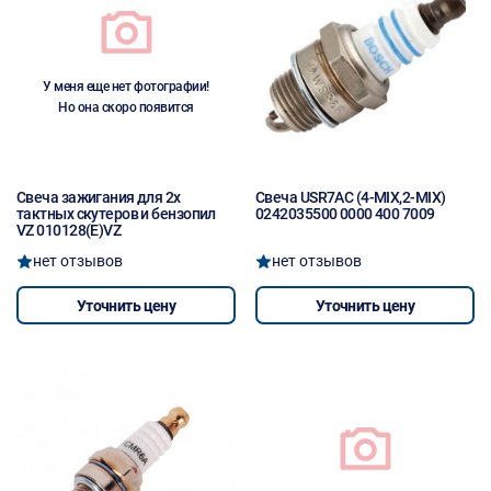
У меня еще нет фотографии!
Но она скоро появится
Свеча зажигания для 2х
Свеча USR7AC (4-MIX,2-MIX)
тактных скутеров и бензопил
0242035500 0000 400 7009
VZ 010128(E)VZ
нет отзывов
нет отзывов
Уточнить цену
Уточнить цену