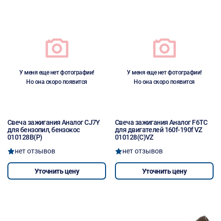
У меня еще нет фотографии!
У меня еще нет фотографии!
Но она скоро появится
Но она скоро появится
Свеча зажигания Аналог CJ7Y
Свеча зажигания Аналог F6TC
для бензопил, бензокос
для двигателей 160f-190f VZ
010128B(P)
010128(C)VZ
нет отзывов
нет отзывов
Уточнить цену
Уточнить цену