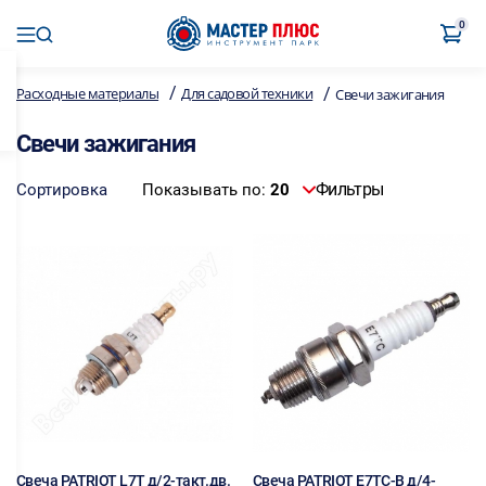
0
/
/
Расходные материалы
Для садовой техники
Свечи зажигания
Свечи зажигания
Фильтры
Сортировка
Показывать по:
20
Свеча PATRIOT L7T д/2-такт.дв.
Свеча PATRIOT E7TC-B д/4-