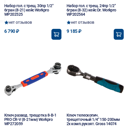
Набор гол. с трещ. 30пр 1/2"
Набор гол. с трещ. 24пр 1/2"
6гран (8-21) кейс Workpro
6гран (8-32) кейс Dr. Workpro
WP202525
WP202564
нет отзывов
нет отзывов
6 790 ₽
9 185 ₽
Ключ развод. трещотка 8-В-1
Ключ телескопич.
PRO CR-V (8-21мм) Workpro
трещеточный 1/4" 150-200мм
WP272059
2х комп.рукоят. Gross 14074