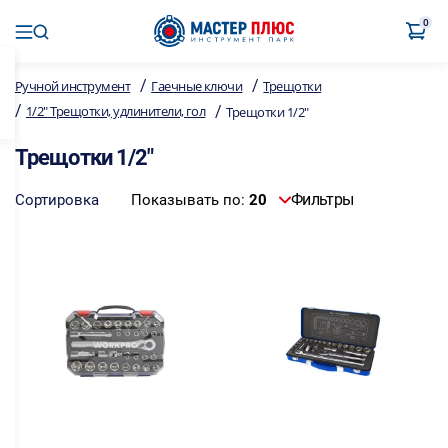
0
/
/
Ручной инструмент
Гаечные ключи
Трещотки
/
/
1/2" Трещотки, удлинители, гол
Трещотки 1/2"
Трещотки 1/2"
Фильтры
Сортировка
Показывать по:
20