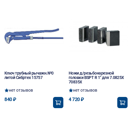
Ключ трубный рычажн.№0
Ножи д/резьбонарезной
литой Сибртех 15757
головки BSPT R 1" для 7.0825X
70835X
нет отзывов
нет отзывов
840 ₽
4 720 ₽