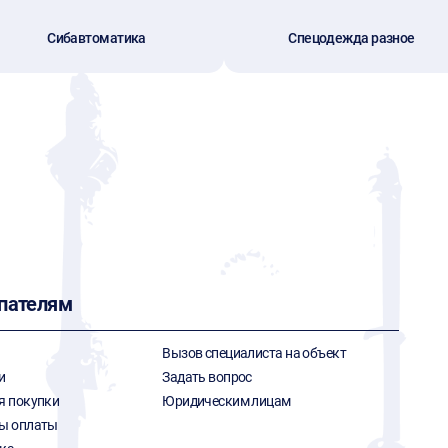
Сибавтоматика
Спецодежда разное
пателям
Вызов специалиста на объект
и
Задать вопрос
я покупки
Юридическим лицам
ы оплаты