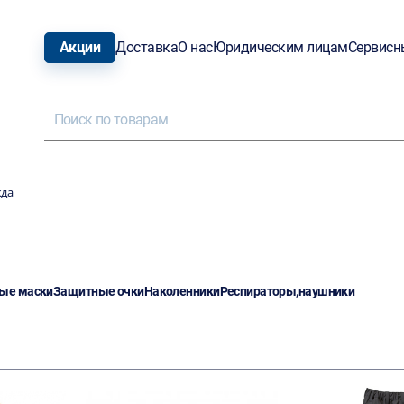
Акции
Доставка
О нас
Юридическим лицам
Сервисн
жда
ые маски
Защитные очки
Наколенники
Респираторы,наушники