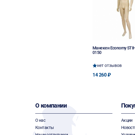
Манекен Economy STIH
0150
нет отзывов
14 260 ₽
О компании
Поку
О нас
Акции
Контакты
Новост
Наши сотрудники
Услови