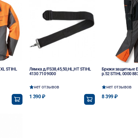
.XL STIHL
Лямка д/FS38,45,50,HL,HT STIHL
Брюки защитные E
4130 710 9000
р.52 STIHL 0000 88
нет отзывов
нет отзывов
1 390 ₽
8 399 ₽