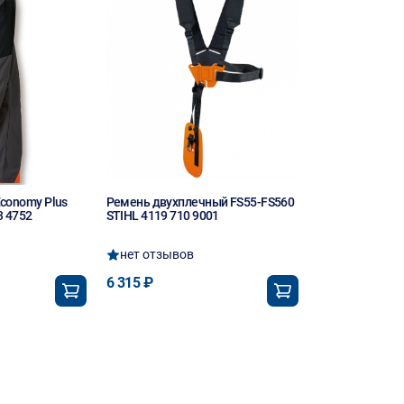
conomy Plus
Ремень двухплечный FS55-FS560
3 4752
STIHL 4119 710 9001
нет отзывов
6 315 ₽