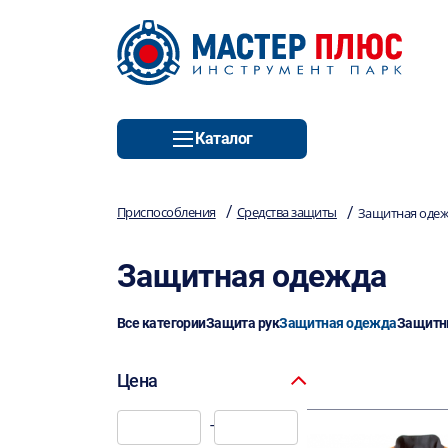
Каталог
/
/
Приспособления
Средства защиты
Защитная оде
Защитная одежда
Все категории
Защита рук
Защитная одежда
Защитн
Цена
-