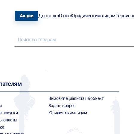
Акции
Доставка
О нас
Юридическим лицам
Сервисн
пателям
Вызов специалиста на объект
и
Задать вопрос
я покупки
Юридическим лицам
ы оплаты
ка