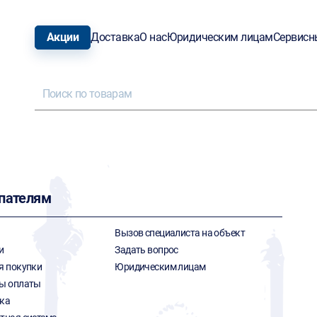
Акции
Доставка
О нас
Юридическим лицам
Сервисн
пателям
Вызов специалиста на объект
и
Задать вопрос
я покупки
Юридическим лицам
ы оплаты
ка