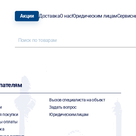
Акции
Доставка
О нас
Юридическим лицам
Сервисн
пателям
Вызов специалиста на объект
и
Задать вопрос
я покупки
Юридическим лицам
ы оплаты
ка