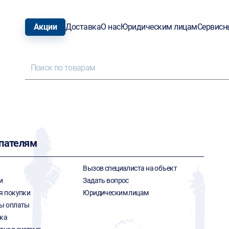
Акции
Доставка
О нас
Юридическим лицам
Сервисн
пателям
Вызов специалиста на объект
и
Задать вопрос
я покупки
Юридическим лицам
ы оплаты
ка