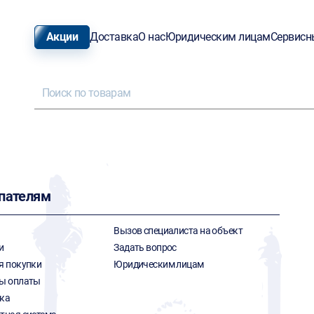
Акции
Доставка
О нас
Юридическим лицам
Сервисн
пателям
Вызов специалиста на объект
и
Задать вопрос
я покупки
Юридическим лицам
ы оплаты
ка